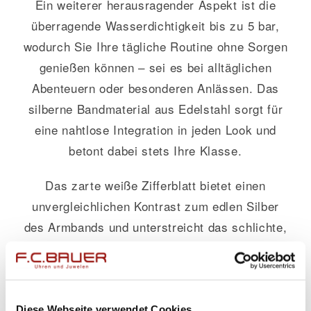
Ein weiterer herausragender Aspekt ist die
überragende Wasserdichtigkeit bis zu 5 bar,
wodurch Sie Ihre tägliche Routine ohne Sorgen
genießen können – sei es bei alltäglichen
Abenteuern oder besonderen Anlässen. Das
silberne Bandmaterial aus Edelstahl sorgt für
eine nahtlose Integration in jeden Look und
betont dabei stets Ihre Klasse.
Das zarte weiße Zifferblatt bietet einen
unvergleichlichen Kontrast zum edlen Silber
des Armbands und unterstreicht das schlichte,
aber dennoch eindrucksvolle Design dieser
Damenuhr. Aufgrund seiner neutralen
Farbgebung lässt es sich mühelos mit anderen
Schmuckstücken kombinieren und passt
Diese Webseite verwendet Cookies