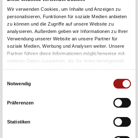
sowohl zu casual Outfits als auch zu formellen
Wir verwenden Cookies, um Inhalte und Anzeigen zu
personalisieren, Funktionen für soziale Medien anbieten
Abendgarderoben.
zu können und die Zugriffe auf unsere Website zu
analysieren. Außerdem geben wir Informationen zu Ihrer
Hans D. Krieger steht für Exklusivität gepaart
Verwendung unserer Website an unsere Partner für
mit höchster Qualität – Attribute, die Ihnen
soziale Medien, Werbung und Analysen weiter. Unsere
lange Freude an diesem einzigartigen Stück
Partner führen diese Informationen möglicherweise mit
sichern werden. Egal ob im Geschäftsalltag
weiteren Daten zusammen, die Sie ihnen bereitgestellt
haben oder die sie im Rahmen Ihrer Nutzung der Dienste
oder beim Dinner-Date am Abend, dieser
gesammelt haben.
Einwilligungsauswahl
Ohrring verleiht Ihnen stets einen Hauch von
Notwendig
Luxus und Raffinesse.
Präferenzen
Erleben Sie jetzt selbst den unverwechselbaren
Charme der **Hans D. Krieger**
Ohrstecker
4125530013-19537 und setzen Sie neue
Statistiken
Maßstäbe in Sachen Stilbewusstsein!