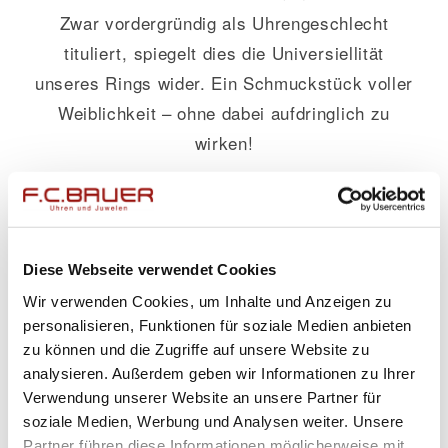
Zwar vordergründig als Uhrengeschlecht
tituliert, spiegelt dies die Universiellität
unseres Rings wider. Ein Schmuckstück voller
Weiblichkeit – ohne dabei aufdringlich zu
wirken!
**Gehäusedurchmesser:** 29 mm &
**Gehäusematerial:** Edelstahl
Mit einem Durchmesser von 29 mm bietet der
Diese Webseite verwendet Cookies
Ring eine exzellente Proportionierung am
Wir verwenden Cookies, um Inhalte und Anzeigen zu
Finger jeder Frau. Das langlebige Edelstahl
personalisieren, Funktionen für soziale Medien anbieten
sorgt dafür, dass dieses Prachtstück nicht nur
zu können und die Zugriffe auf unsere Website zu
optisch begeistert, sondern auch robust ist
analysieren. Außerdem geben wir Informationen zu Ihrer
Verwendung unserer Website an unsere Partner für
gegen äußere Einflüsse.
soziale Medien, Werbung und Analysen weiter. Unsere
Partner führen diese Informationen möglicherweise mit