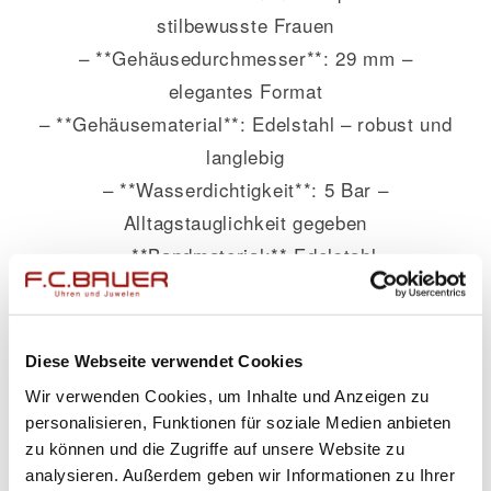
stilbewusste Frauen
– **Gehäusedurchmesser**: 29 mm –
elegantes Format
– **Gehäusematerial**: Edelstahl – robust und
langlebig
– **Wasserdichtigkeit**: 5 Bar –
Alltagstauglichkeit gegeben
– **Bandmaterial:** Edelstahl
— ***Farbe des Armbands*: Silber– klassisch
& vielseitig kombinierbar**
-Zifferblatt:: Weiß-schlicht & zeitlos schön**
Diese Webseite verwendet Cookies
Wir verwenden Cookies, um Inhalte und Anzeigen zu
Erleben Sie den Zauber eines einzigartigen
personalisieren, Funktionen für soziale Medien anbieten
Moments mit dem
Capolavoro
zu können und die Zugriffe auf unsere Website zu
*Verlobungsring*. Die Kombination aus
analysieren. Außerdem geben wir Informationen zu Ihrer