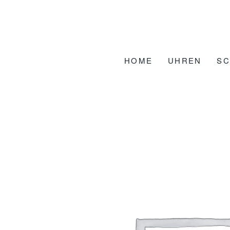
Zum
Inhalt
springen
HOME
UHREN
S