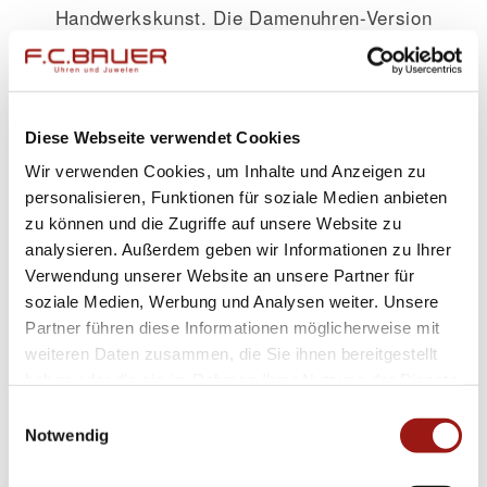
Handwerkskunst. Die Damenuhren-Version
dieser Ringe hebt sich insbesondere durch ihre
raffinierte Balance zwischen Funktionalität und
ansprechender Ästhetik hervor – ideal für
Diese Webseite verwendet Cookies
besondere Anlässe oder um Ihrem Alltag einen
Wir verwenden Cookies, um Inhalte und Anzeigen zu
Hauch von Glamour zu verleihen.
personalisieren, Funktionen für soziale Medien anbieten
zu können und die Zugriffe auf unsere Website zu
Diese Fischer – Design Wellenwunder
analysieren. Außerdem geben wir Informationen zu Ihrer
Trauringe spiegeln nicht nur Ihren einzigartigen
Verwendung unserer Website an unsere Partner für
Stil wider sondern passen sich nahtlos Ihrem
soziale Medien, Werbung und Analysen weiter. Unsere
Partner führen diese Informationen möglicherweise mit
Lebensstil an. Ob im Büro, beim Dinner mit
weiteren Daten zusammen, die Sie ihnen bereitgestellt
Freunden oder auf abenteuerlichen Reisen: Mit
haben oder die sie im Rahmen Ihrer Nutzung der Dienste
diesen Trauringen tragen Sie immer ein Stück
gesammelt haben.
Einwilligungsauswahl
Tradition gepaart mit einem frischen Akzent am
Notwendig
Finger.