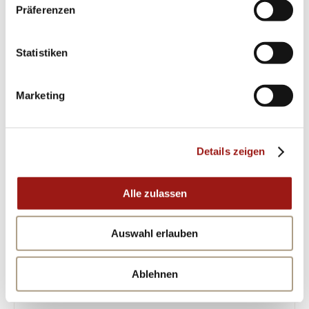
Präferenzen
Lassen Sie sich verzaubern von der zeitlosen
Schönheit dieser erlesenen Trauringe und
Statistiken
erleben Sie eine neue Dimension von
Verbundenheit! Entscheiden Sie sich noch
Marketing
heute dafür, Ihre ewige Bindung stilvoll zu
besiegeln – denn nichts unterstreicht Ihre Liebe
so eindrucksvoll wie Fischer – Design
Details zeigen
Wellenwunder Trauringe 38-07643-060-74341.
Alle zulassen
ÄHNLICHE PRODUKTE
Auswahl erlauben
Ablehnen