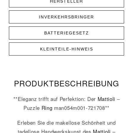
HERSTELLER
INVERKEHRSBRINGER
BATTERIEGESETZ
KLEINTEILE-HINWEIS
PRODUKT­­BESCHREIBUNG
**Eleganz trifft auf Perfektion: Der
Mattioli
–
Puzzle
Ring
man054m001-721708**
Erleben Sie die makellose Schönheit und
tadellose Handwerkskunst des
Mattioli
–