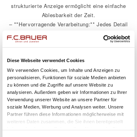
strukturierte Anzeige ermöglicht eine einfache
Ablesbarkeit der Zeit.
– **Hervorragende Verarbeitung:** Jedes Detail
ist sorgfältig gefertigt, was diesen Zeitmesser
besonders wertvoll macht.
– **Vielseitiger Einsatz:** Ob als täglicher
Begleiter oder als Highlight zu besonderen
Diese Webseite verwendet Cookies
Anlässen – diese Uhr verleiht jedem Outfit das
Wir verwenden Cookies, um Inhalte und Anzeigen zu
personalisieren, Funktionen für soziale Medien anbieten
gewisse Etwas.
zu können und die Zugriffe auf unsere Website zu
analysieren. Außerdem geben wir Informationen zu Ihrer
Besonders bemerkenswert an diesem
Verwendung unserer Website an unsere Partner für
Schmuckstück ist seine Fähigkeit, modernes
soziale Medien, Werbung und Analysen weiter. Unsere
Design mit klassischem Charme zu verbinden.
Partner führen diese Informationen möglicherweise mit
Für Frauen von heute bedeutet dies eine
weiteren Daten zusammen, die Sie ihnen bereitgestellt
haben oder die sie im Rahmen Ihrer Nutzung der Dienste
perfekte Symbiose aus Stilbewusstsein und
gesammelt haben.