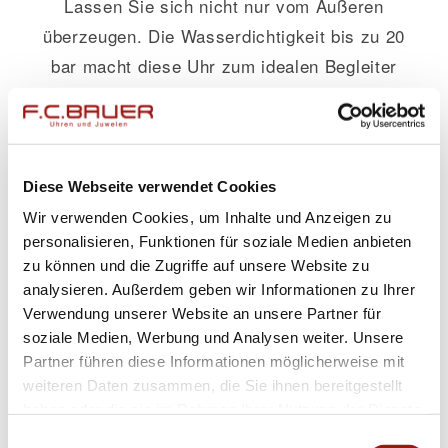
Lassen Sie sich nicht nur vom Äußeren
überzeugen. Die Wasserdichtigkeit bis zu 20
bar macht diese Uhr zum idealen Begleiter
sowohl beim Schwimmen als auch bei
Alltagsabenteuern. Das textile
Armband
in
klassischem Grau ergänzt das Gesamtbild
harmonisch und bietet höchsten Tragekomfort.
Diese Webseite verwendet Cookies
Wir verwenden Cookies, um Inhalte und Anzeigen zu
**Funktionalität trifft Ästhetik**
personalisieren, Funktionen für soziale Medien anbieten
zu können und die Zugriffe auf unsere Website zu
Auf dem tiefblauen Zifferblatt findet sich ein
analysieren. Außerdem geben wir Informationen zu Ihrer
Feinschliff für jede Gelegenheit: Die Kleine
Verwendung unserer Website an unsere Partner für
soziale Medien, Werbung und Analysen weiter. Unsere
Sekunde sorgt nicht nur für besondere Akzente
Partner führen diese Informationen möglicherweise mit
sondern ermöglicht Ihnen auch einen präzisen
weiteren Daten zusammen, die Sie ihnen bereitgestellt
Überblick über Sekundenanzeige. Hier
haben oder die sie im Rahmen Ihrer Nutzung der Dienste
verbindet sich Funktionalität mit stilbewusster
gesammelt haben.
Einwilligungsauswahl