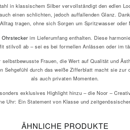
tahl in klassischem Silber vervollständigt den edlen L
auch einen schlichten, jedoch auffallenden Glanz. Dank
 Alltag tragen, ohne sich Sorgen um Spritzwasser od
n
Ohrstecker
im Lieferumfang enthalten. Diese harmoni
it stilvoll ab – sei es bei formellen Anlässen oder im t
 selbstbewusste Frauen, die Wert auf Qualität und Äst
n Sehgefühl durch das weiße Zifferblatt macht sie zur o
als auch privaten Momenten.
onders exklusives Highlight hinzu – die Noor – Creat
ine Uhr: Ein Statement von Klasse und zeitgenössische
ÄHNLICHE PRODUKTE