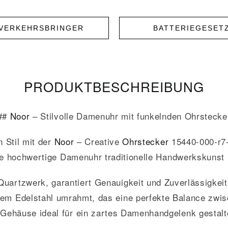
NVERKEHRSBRINGER
BATTERIEGESET
PRODUKT­­BESCHREIBUNG
##
Noor
– Stilvolle Damenuhr mit funkelnden Ohrstecke
n Stil mit der
Noor
– Creative
Ohrstecker
15440-000-r7-
ese hochwertige Damenuhr traditionelle Handwerkskuns
uartzwerk, garantiert Genauigkeit und Zuverlässigkeit 
tem Edelstahl umrahmt, das eine perfekte Balance zwis
ehäuse ideal für ein zartes Damenhandgelenk gestalte