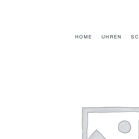
Zum
Inhalt
springen
HOME
UHREN
S