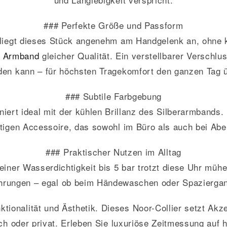
### Perfekte Größe und Passform
egt dieses Stück angenehm am Handgelenk an, ohne k
n
Armband
gleicher Qualität. Ein verstellbarer Verschlus
den kann – für höchsten Tragekomfort den ganzen Tag ü
### Subtile Farbgebung
oniert ideal mit der kühlen Brillanz des Silberarmband
igen Accessoire, das sowohl im Büro als auch bei Abe
### Praktischer Nutzen im Alltag
 einer Wasserdichtigkeit bis 5 bar trotzt diese Uhr m
rungen – egal ob beim Händewaschen oder Spazierga
nalität und Ästhetik. Dieses Noor-Collier setzt Akzent
ich oder privat. Erleben Sie luxuriöse Zeitmessung auf