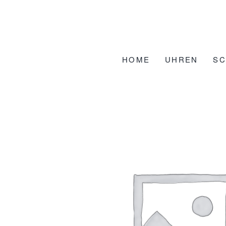
Zum
Inhalt
springen
HOME
UHREN
S