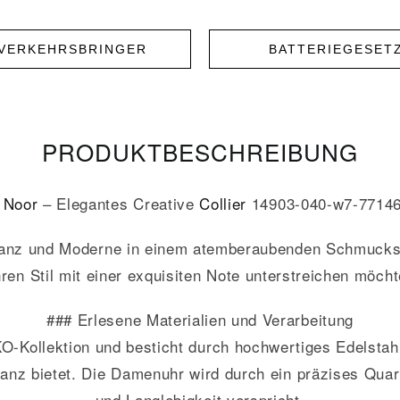
NVERKEHRSBRINGER
BATTERIEGESET
PRODUKT­­BESCHREIBUNG
#
Noor
– Elegantes Creative
Collier
14903-040-w7-7714
anz und Moderne in einem atemberaubenden Schmuckstüc
hren Stil mit einer exquisiten Note unterstreichen möcht
### Erlesene Materialien und Verarbeitung
O-Kollektion und besticht durch hochwertiges Edelstahl
lanz bietet. Die Damenuhr wird durch ein präzises Qua
und Langlebigkeit verspricht.