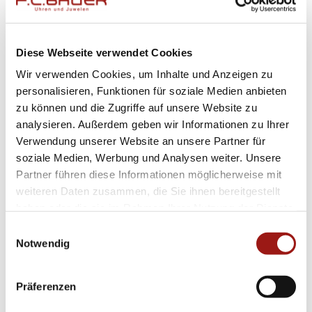
Der Kautschukarmband in klassischem
Schwarz sorgt für einen sicheren Sitz am
Diese Webseite verwendet Cookies
Handgelenk und bietet gleichzeitig hohen
Wir verwenden Cookies, um Inhalte und Anzeigen zu
Tragekomfort – perfekt sowohl im Alltag als
personalisieren, Funktionen für soziale Medien anbieten
auch beim Sporttauchen. Ergänzt wird dies
zu können und die Zugriffe auf unsere Website zu
analysieren. Außerdem geben wir Informationen zu Ihrer
durch ein tiefblaues Zifferblatt, das es Ihnen
Verwendung unserer Website an unsere Partner für
ermöglicht, die Zeit selbst in trüben Gewässern
soziale Medien, Werbung und Analysen weiter. Unsere
klar abzulesen.
Partner führen diese Informationen möglicherweise mit
weiteren Daten zusammen, die Sie ihnen bereitgestellt
Diese Herrenuhr kombiniert innovative Technik
haben oder die sie im Rahmen Ihrer Nutzung der Dienste
mit hochwertiger Verarbeitung und setzt neue
gesammelt haben.
Einwilligungsauswahl
Notwendig
Maßstäbe in puncto Design und Funktionalität.
Der sportlich-elegante Look macht diese Uhr
zu einem Must-have für jeden modebewussten
Präferenzen
Mann, der keine Kompromisse eingehen