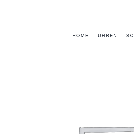
Zum
Inhalt
springen
HOME
UHREN
S