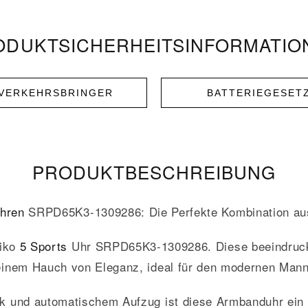
DUKT­­SICHERHEITS­INFORMATI
NVERKEHRSBRINGER
BATTERIEGESET
PRODUKT­­BESCHREIBUNG
hren
SRPD65K3-1309286: Die Perfekte Kombination aus 
eiko
5 Sports
Uhr SRPD65K3-1309286. Diese beeindrucke
einem Hauch von Eleganz, ideal für den modernen Mann
k und automatischem Aufzug ist diese Armbanduhr ein 