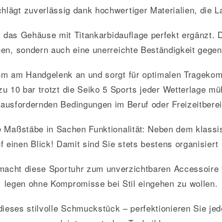
hlägt zuverlässig dank hochwertiger Materialien, die La
ch das Gehäuse mit Titankarbidauflage perfekt ergänzt.
hen, sondern auch eine unerreichte Beständigkeit gege
 am Handgelenk an und sorgt für optimalen Tragekomfo
 zu 10 bar trotzt die Seiko 5 Sports jeder Wetterlage 
rausfordernden Bedingungen im Beruf oder Freizeitberei
e Maßstäbe in Sachen Funktionalität: Neben dem klassi
einen Blick! Damit sind Sie stets bestens organisiert
macht diese Sportuhr zum unverzichtbaren Accessoire f
legen ohne Kompromisse bei Stil eingehen zu wollen.
ieses stilvolle Schmuckstück – perfektionieren Sie jed