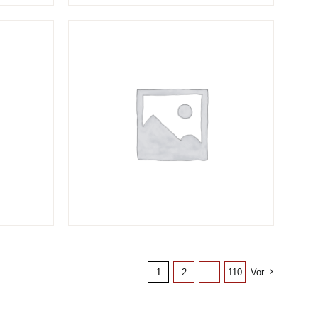
1
2
…
110
Vor