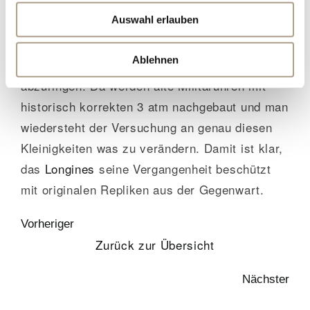
für eine Taucheruhr auch nicht das
Auswahl erlauben
ausschlaggebende Kriterium ist.
Longines
schafft es immer wieder mit Ihrer Designtreue
Ablehnen
zu Ihren Originalen den Fans Respekt
abzuringen. Da werden alte Militäruhren mit
historisch korrekten 3 atm nachgebaut und man
wiedersteht der Versuchung an genau diesen
Kleinigkeiten was zu verändern. Damit ist klar,
das
Longines
seine Vergangenheit beschützt
mit originalen Repliken aus der Gegenwart.
Vorheriger
Zurück zur Übersicht
Nächster