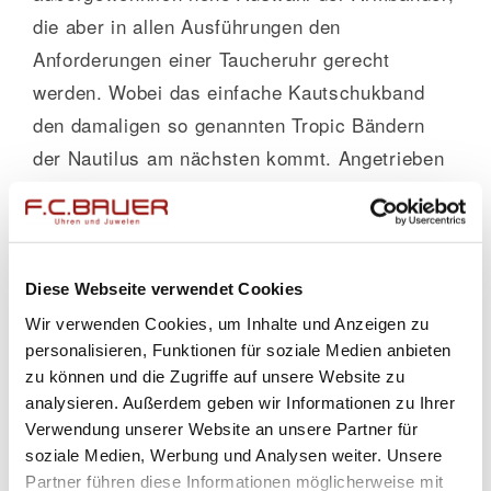
die aber in allen Ausführungen den
Anforderungen einer Taucheruhr gerecht
werden. Wobei das einfache Kautschukband
den damaligen so genannten Tropic Bändern
der Nautilus am nächsten kommt. Angetrieben
wird die Skin Diver, die auch bei
Juwelier
Bauer in München
erhältlich ist, von einem
Automatikkaliber, genauer dem L888, aus dem
Hause ETA. Dieses Werk wird exklusiv für
Diese Webseite verwendet Cookies
Longines
hergestellt, und ist mit seiner 64
Wir verwenden Cookies, um Inhalte und Anzeigen zu
personalisieren, Funktionen für soziale Medien anbieten
Stunden Gangreserve über jeden Zweifel
zu können und die Zugriffe auf unsere Website zu
erhaben. Darüber hinaus ist die
analysieren. Außerdem geben wir Informationen zu Ihrer
Wasserdichtigkeit mit bis 300m auf einem
Verwendung unserer Website an unsere Partner für
absolut üblichen Standard, und die Lünette ist
soziale Medien, Werbung und Analysen weiter. Unsere
Partner führen diese Informationen möglicherweise mit
in einem ungewöhnlichen schwarzen PVD