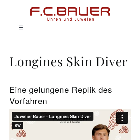
Zum
Inhalt
springen
Toggle
Navigation
HOME
Longines Skin Diver
UHREN
SCHMUCK
Eine gelungene Replik des
Vorfahren
SERVICE
HISTORIE
MAGAZIN