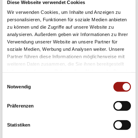
Diese Webseite verwendet Cookies
Accessoire. Der elegante Look dieses Modells
Wir verwenden Cookies, um Inhalte und Anzeigen zu
macht es zur idealen Ergänzung Ihrer
personalisieren, Funktionen für soziale Medien anbieten
Garderobe – sei es bei formellen Anlässen oder
zu können und die Zugriffe auf unsere Website zu
im Alltag.
analysieren. Außerdem geben wir Informationen zu Ihrer
Verwendung unserer Website an unsere Partner für
Gönnen Sie sich selbst ein Stück Luxus oder
soziale Medien, Werbung und Analysen weiter. Unsere
Partner führen diese Informationen möglicherweise mit
schenken Sie besondere Momente Ihren
weiteren Daten zusammen, die Sie ihnen bereitgestellt
Liebsten mit dem Mattioli – Maldamore
Armreif
haben oder die sie im Rahmen Ihrer Nutzung der Dienste
mbr13300-671350. Setzen Sie auf zeitlosen Stil
gesammelt haben.
Einwilligungsauswahl
gepaart mit modernen Akzenten und genießen
Notwendig
Sie den Komfort einer exquisiten Damenuhr aus
der renommierten SEIKO Kollektion.
Präferenzen
Verpassen Sie nicht die Gelegenheit, diesen
Statistiken
einzigartigen Begleiter am Handgelenk zu