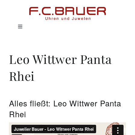
Zum
Inhalt
springen
Toggle
Navigation
HOME
Leo Wittwer Panta
UHREN
Rhei
SCHMUCK
SERVICE
Alles fließt: Leo Wittwer Panta
Rhei
HISTORIE
MAGAZIN