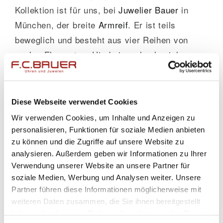
Kollektion ist für uns, bei
Juwelier Bauer
in
München, der breite
Armreif
. Er ist teils
beweglich und besteht aus vier Reihen von
ovalen Elementen. Hierbei wechseln sich
Weißgold und Roségold ab, sodass der
Armreif
sich dezent und harmonisch an den restlichen
Schmuck
der Trägerin anpasst. Manche Ovale
Diese Webseite verwendet Cookies
sind mit glänzenden Brillanten besetzt, manche
Wir verwenden Cookies, um Inhalte und Anzeigen zu
Ovale sind hochglänzend poliert. Der Armreif
personalisieren, Funktionen für soziale Medien anbieten
zu können und die Zugriffe auf unsere Website zu
wirkt luxuriös und schmiegt sich durch seine
analysieren. Außerdem geben wir Informationen zu Ihrer
leichte Beweglichkeit
zart an das Handgelenk.
Verwendung unserer Website an unsere Partner für
Insgesamt hat das
Armband
aus der
Leo
soziale Medien, Werbung und Analysen weiter. Unsere
Wittwer Panta Rhei
Kollektion 2,2 Karat mit
Partner führen diese Informationen möglicherweise mit
weiteren Daten zusammen, die Sie ihnen bereitgestellt
Diamanten in der Güte G/vsi. Einzelne Ovale
haben oder die sie im Rahmen Ihrer Nutzung der Dienste
wirken dabei so, als würden sie schweben.