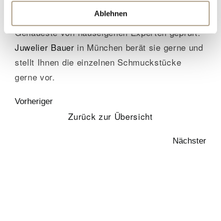
prachtvollen Preziosen. Dabei wird vor der
Ablehnen
Verarbeitung jeder einzelne Stein aufs
Genaueste von hauseigenen Experten geprüft.
Juwelier
Bauer
in München berät sie gerne und
stellt Ihnen die einzelnen Schmuckstücke
gerne vor.
Vorheriger
Zurück zur Übersicht
Nächster