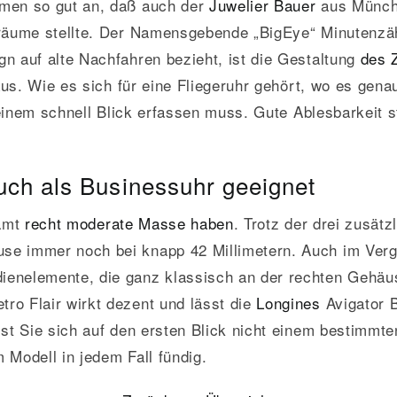
amen so gut an, daß auch der
Juwelier Bauer
aus Münche
sräume stellte. Der Namensgebende „BigEye“ Minutenzä
n auf alte Nachfahren bezieht, ist die Gestaltung
des 
 aus. Wie es sich für eine Fliegeruhr gehört, wo es gen
r einem schnell Blick erfassen muss. Gute Ablesbarkeit s
ch als Businessuhr geeignet
samt
recht moderate Masse haben
. Trotz der drei zusätz
se immer noch bei knapp 42 Millimetern. Auch im Verg
enelemente, die ganz klassisch an der rechten Gehäus
ro Flair wirkt dezent und lässt die
Longines
Avigator B
sst Sie sich auf den ersten Blick nicht einem bestimmt
 Modell in jedem Fall fündig.